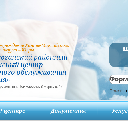
чреждение Ханты-Мансийского
В
 округа – Югры
юганский районный
ксный центр
ного обслуживания
Форм
ия»
йон, пгт. Пойковский, 3 мкрн., д. 47
Поиск
7
О центре
Документы
Услу