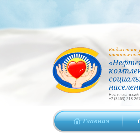
Бюджетное у
автономного
«Нефте
компле
социаль
населен
Нефтеюганский ра
+7 (3463) 218-26
Главная