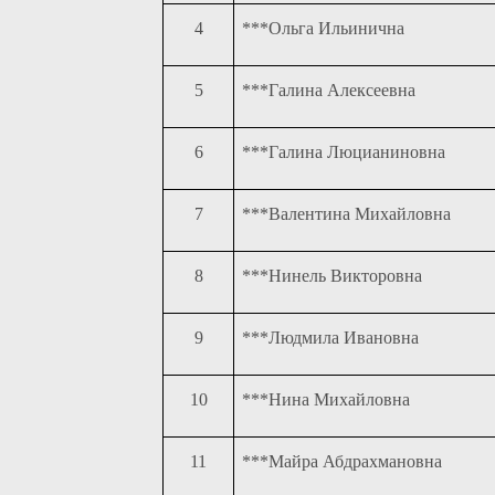
4
***Ольга Ильинична
5
***Галина Алексеевна
6
***Галина Люцианиновна
7
***Валентина Михайловна
8
***Нинель Викторовна
9
***Людмила Ивановна
10
***Нина Михайловна
11
***Майра Абдрахмановна