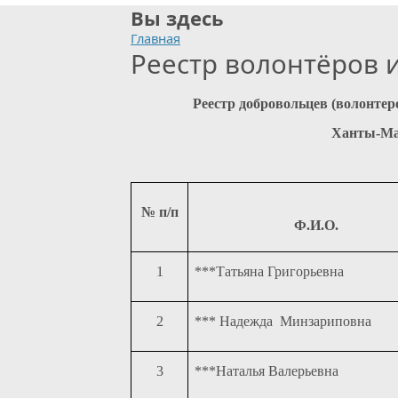
Вы здесь
Главная
Реестр волонтёров 
Реестр добровольцев (волонте
Ханты-Ман
№ п/п
Ф.И.О.
1
***Татьяна Григорьевна
2
*** Надежда Минзариповна
3
***Наталья Валерьевна