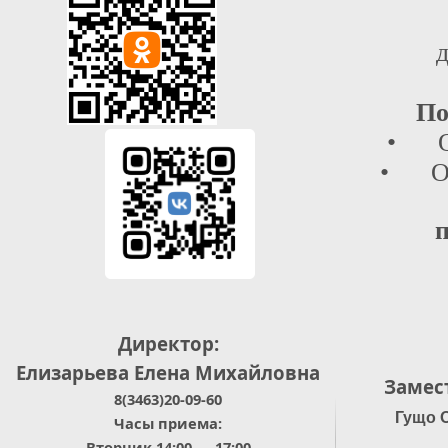
д
По
• От
• Отд
п
Директор:
Елизарьева Елена Михайловна
Замес
8(3463)20-09-60
Гущо 
Часы приема:
Вторник 14:00 — 17:00