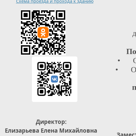
Схема проезда и прохода к зданию
д
По
• От
• Отд
п
Директор:
Елизарьева Елена Михайловна
Замес