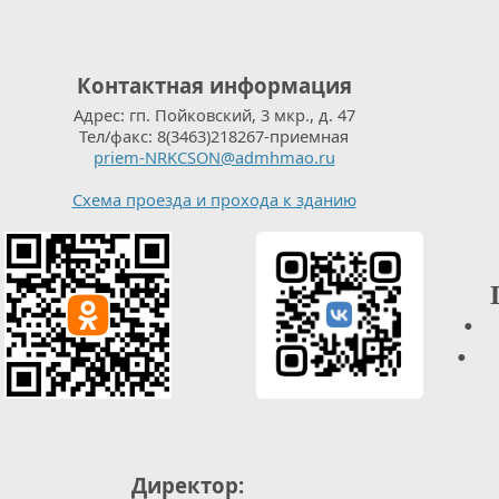
Контактная информация
Адрес: гп. Пойковский, 3 мкр., д. 47
Тел/факс: 8(3463)218267-приемная
priem-NRKCSON@admhmao.ru
Схема проезда и прохода к зданию
• 
• О
Директор: